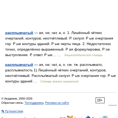
расплывчатый
— ая, ое; чат, а, о. 1. Лишённый чётких
очертаний, контуров; неотчётливый. Р. силуэт. Р ые очертания
гор. Р ые контуры зданий. Р ые черты лица. 2. Недостаточно
точно, определённо выраженный. Р ая формулировка. Р ое
выступление. Р. ответ. Р ые… …
Энциклопедический словарь
расплывчатый
— ая, ое; чат, а, о. см. тж. расплывчато,
расплывчатость 1) Лишённый чётких очертаний, контуров;
неотчётливый. Расплы/вчатый силуэт. Р ые очертания гор. Р ые
контуры зданий …
Словарь многих выражений
© Академик, 2000-2026
18+
Обратная связь:
Техподдержка
,
Реклама на сайте
👣 Путешествия