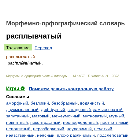
Морфемно-орфографический словарь
расплывчатый
Толкование
Перевод
расплывчатый
рас/плы́/в/чат/ый.
Морфемно-орфографический словарь. — М.: АСТ.
.
Тихонов А. Н.
.
2002
.
Игры ⚽
Поможем решить контрольную работу
Синонимы
:
аморфный
,
безликий
,
безобразный
,
водянистый
,
двусмысленный
,
диффузный
,
загадочный
,
замысловатый
,
запутанный
,
матовый
,
межеумочный
,
мутноватый
,
мутный
,
невнятный
,
неконтрастный
,
неопределенный
,
неотчетливый
,
непонятный
,
неразборчивый
,
неуловимый
,
нечеткий
,
неявственный
,
неясный
,
плохо различимый
,
подслеповатый
,