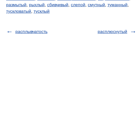
размытый
,
рыхлый
,
сбивчивый
,
слепой
,
смутный
,
туманный
,
тускловатый
,
тусклый
расплывчатость
расплюснутый