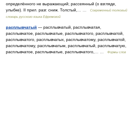
определённого не выражающий; рассеянный (о взгляде,
улыбке). II прил. разг. сниж. Толстый,… …
Современный толковый
словарь русского языка Ефремовой
расплывчатый
— расплывчатый, расплывчатая,
расплывчатое, расплывчатые, расплывчатого, расплывчатой,
расплывчатого, расплывчатых, расплывчатому, расплывчатой,
расплывчатому, расплывчатым, расплывчатый, расплывчатую,
расплывчатое, расплывчатые, расплывчатого,… …
Формы слов