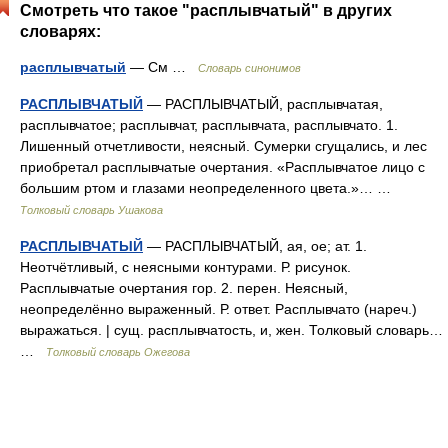
Смотреть что такое "расплывчатый" в других
словарях:
расплывчатый
— См …
Словарь синонимов
РАСПЛЫВЧАТЫЙ
— РАСПЛЫВЧАТЫЙ, расплывчатая,
расплывчатое; расплывчат, расплывчата, расплывчато. 1.
Лишенный отчетливости, неясный. Сумерки сгущались, и лес
приобретал расплывчатые очертания. «Расплывчатое лицо с
большим ртом и глазами неопределенного цвета.»… …
Толковый словарь Ушакова
РАСПЛЫВЧАТЫЙ
— РАСПЛЫВЧАТЫЙ, ая, ое; ат. 1.
Неотчётливый, с неясными контурами. Р. рисунок.
Расплывчатые очертания гор. 2. перен. Неясный,
неопределённо выраженный. Р. ответ. Расплывчато (нареч.)
выражаться. | сущ. расплывчатость, и, жен. Толковый словарь…
…
Толковый словарь Ожегова