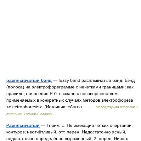
расплывчатый бэнд
— fuzzy band расплывчатый бэнд. Бэнд
(полоса) на электрофореграмме с нечеткими границами: как
правило, появление Р. б. связано с несовершенством
применяемых в конкретных случаях методов электрофореза
<electrophoresis>. (Источник: «Англо… …
Молекулярная биология и
генетика. Толковый словарь.
Расплывчатый
— I прил. 1. Не имеющий чётких очертаний,
контуров; неотчётливый. отт. перен. Недостаточно ясный,
недостаточно определённо выраженный. 2. перен. Ничего